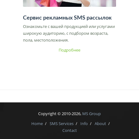
Сервис рекламных SMS рассылок
Ознакомьте с вашей продукцией или услугами
широкую аудиторию, с подбором возраста,
пола, местоположения.
Подробнее
Copyright © 2010-2026,
MS Group
Home
/
SMS Services
/
Info
/
About
/
Contact