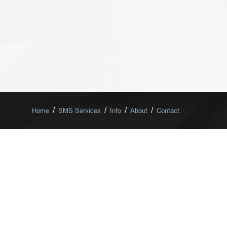
/
/
/
/
Home
SMS Services
Info
About
Contact