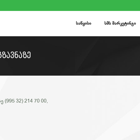
ᲡᲐᲬᲧᲘᲡᲘ
ᲡᲛᲡ ᲛᲐᲠᲙᲔᲢᲘᲜᲒᲘ
ᲖᲐᲕᲜᲐᲖᲔ
(995 32) 214 70 00,